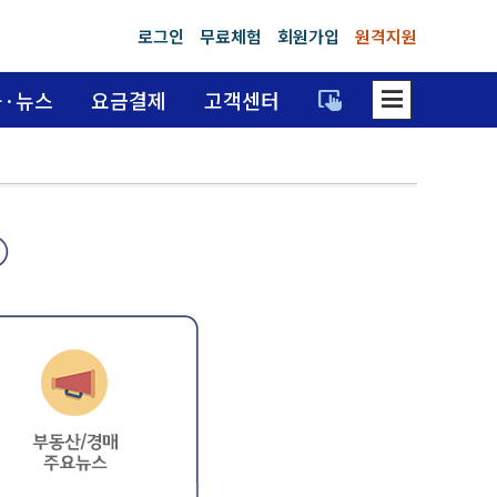
로그인
무료체험
회원가입
원격지원
dehaze
trackpad_input
육·뉴스
요금결제
고객센터