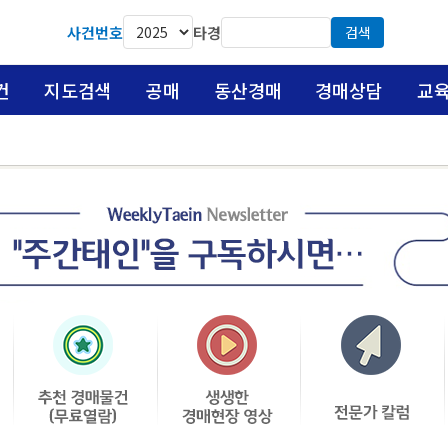
사건번호
타경
검색
건
지도검색
공매
동산경매
경매상담
교