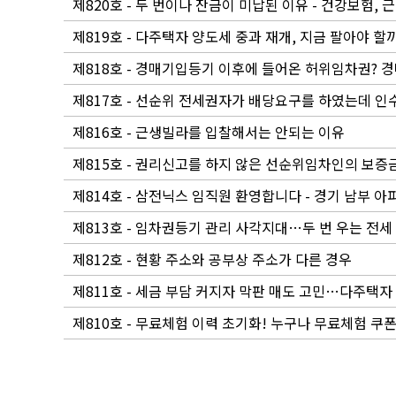
제820호 - 두 번이나 잔금이 미납된 이유 - 건강보험,
제819호 - 다주택자 양도세 중과 재개, 지금 팔아야 할까
제818호 - 경매기입등기 이후에 들어온 허위임차권? 
제817호 - 선순위 전세권자가 배당요구를 하였는데 인
제816호 - 근생빌라를 입찰해서는 안되는 이유
제815호 - 권리신고를 하지 않은 선순위임차인의 보증
제814호 - 삼전닉스 임직원 환영합니다 - 경기 남부 
제813호 - 임차권등기 관리 사각지대…두 번 우는 전세
제812호 - 현황 주소와 공부상 주소가 다른 경우
제811호 - 세금 부담 커지자 막판 매도 고민…다주택자
제810호 - 무료체험 이력 초기화! 누구나 무료체험 쿠