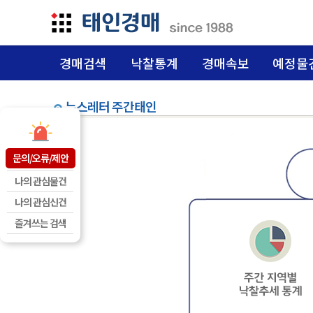
경매검색
낙찰통계
경매속보
예정물
뉴스레터 주간태인
문의/오류/제안
나의 관심물건
나의 관심신건
즐겨쓰는 검색