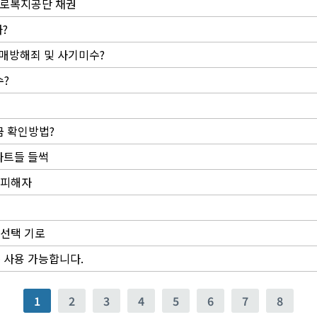
 근로복지공단 채권
?
경매방해죄 및 사기미수?
수?
금 확인방법?
아파트들 들썩
 피해자
 선택 기로
폰 사용 가능합니다.
1
2
3
4
5
6
7
8