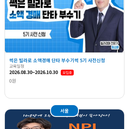
썩은 빌라로 소액경매 단타 부수기썩 5기 사전신청
교육일정
2026.08.30~2026.10.30
모집중
0원
서울