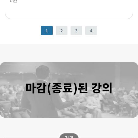
1
2
3
4
마감(종료)된 강의
경기