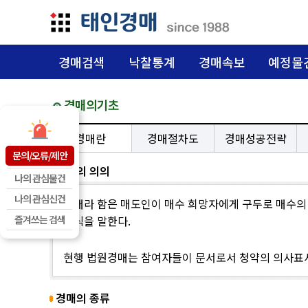
경매검색
낙찰통계
경매속보
예정물
경매의기초
경매란
경매절차도
경매성공전략
문의/오류/제안
경매의 의의
나의 관심물건
나의 관심신건
경매라 함은 매도인이 매수 희망자에게 구두로 매수의
즐겨쓰는 검색
형식을 말한다.
현행 법원경매는 참여자들이 문서로서 청약의 의사표시
경매의 종류