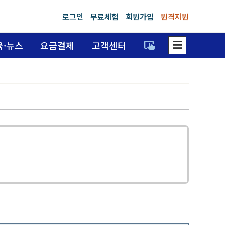
로그인
무료체험
회원가입
원격지원
dehaze
trackpad_input
육·뉴스
요금결제
고객센터