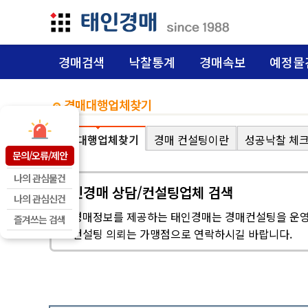
경매검색
낙찰통계
경매속보
예정물
경매대행업체찾기
경매대행업체찾기
경매 컨설팅이란
성공낙찰 체
문의/오류/제안
나의 관심물건
태인경매 상담/컨설팅업체 검색
나의 관심신건
※ 경매정보를 제공하는 태인경매는 경매컨설팅을 운영
즐겨쓰는 검색
※ 컨설팅 의뢰는 가맹점으로 연락하시길 바랍니다.