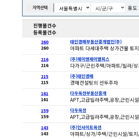
용도 
진행물건수
등록물건수
태인경매부동산중개법인(주)
260
아파트 다세대주택 상가건물 토지
260
(주)제이앤제이엘피스
216
다가구/근린주택/아파트/빌라/상
216
(주)태인경매
215
경매컨설팅의 선두주자
215
다우옥션부동산중개
161
APT,고급빌라주택,공장,근린시설
161
다우옥션
159
APT,고급빌라주택,공장,근린시설
159
(주)인사이트옥션
143
아파트/상가/주택/근린시설/토지
143