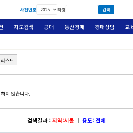
사건번호
타경
검색
건
지도검색
공매
동산경매
경매상담
교
크리스트
하지 않습니다.
검색결과 :
지역:서울
ㅣ
용도: 전체