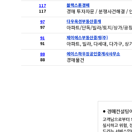
블랙스톤경매
117
경매 투자자문 / 분쟁사건해결 / 
117
다우옥션부동산중개
97
아파트/단독/빌라/토지/상가/공장
97
제이에스부동산중개(주)
91
아파트, 빌라, 다세대, 다가구, 상가
91
에이스하우징공인중개사사무소
88
경매물건
88