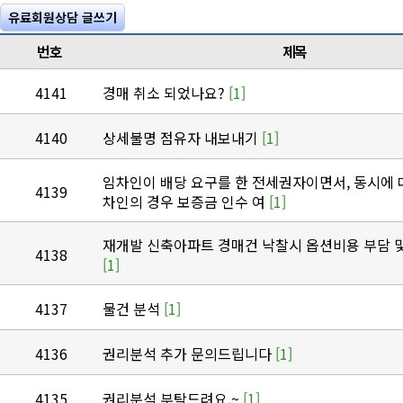
유료회원상담 글쓰기
번호
제목
4141
경매 취소 되었나요?
[1]
4140
상세불명 점유자 내보내기
[1]
임차인이 배당 요구를 한 전세권자이면서, 동시에 
4139
차인의 경우 보증금 인수 여
[1]
재개발 신축아파트 경매건 낙찰시 옵션비용 부담 
4138
[1]
4137
물건 분석
[1]
4136
권리분석 추가 문의드립니다
[1]
4135
권리분석 부탁드려요.~
[1]