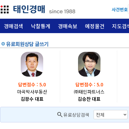
사건번호
경매검색
낙찰통계
경매속보
예정물건
지도검
유료회원상담 글쓰기
답변점수 : 5.0
답변점수 : 5.0
마곡박사부동산
㈜태인파트너스
김광수 대표
김승찬 대표
search
유료상담검색