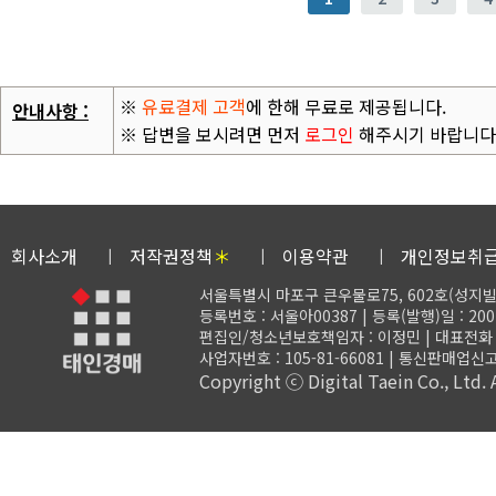
※
유료결제 고객
에 한해 무료로 제공됩니다.
안내사항 :
※ 답변을 보시려면 먼저
로그인
해주시기 바랍니다
회사소개
저작권정책
＊
이용약관
개인정보취
서울특별시 마포구 큰우물로75, 602호(성지빌
등록번호 : 서울아00387 | 등록(발행)일 : 200
편집인/청소년보호책임자 : 이정민 | 대표전화 : 02-
사업자번호 : 105-81-66081 | 통신판매업신고
Copyright ⓒ Digital Taein Co., Ltd. A