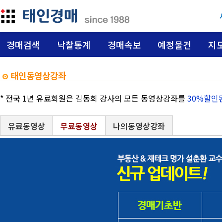
경매검색
낙찰통계
경매속보
예정물건
지
태인동영상강좌
* 전국 1년 유료회원은 김동희 강사의 모든 동영상강좌를
30%할인
유료동영상
무료동영상
나의동영상강좌