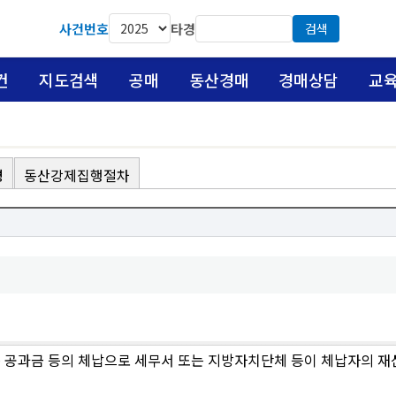
사건번호
타경
검색
건
지도검색
공매
동산경매
경매상담
교
령
동산강제집행절차
종 공과금 등의 체납으로 세무서 또는 지방자치단체 등이 체납자의 재