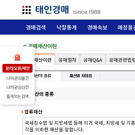
경매검색
낙찰통계
경매속보
예정물
공매재산이란
공매재산이란
공매절차
공매Q&A
공매관련법
문의/오류/제안
나의 관심물건
나의 관심신건
1. 재산의 종류
즐겨쓰는 검색
압류재산
국세징수법 및 지방세법 등에 의거 국세, 지방세 및 각
각을 의뢰한 재산을 말합니다.