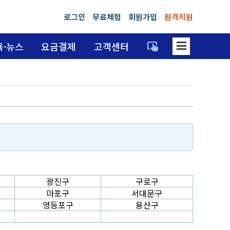
로그인
무료체험
회원가입
원격지원
dehaze
trackpad_input
육·뉴스
요금결제
고객센터
광진구
구로구
마포구
서대문구
영등포구
용산구