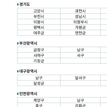
경기도
고양시
과천시
부천시
성남시
의왕시
의정부시
평택시
가평군
여주군
연천군
부산광역시
금정구
남구
사하구
서구
기장군
대구광역시
남구
달서구
달성군
인천광역시
계양구
남구
중구
강화군