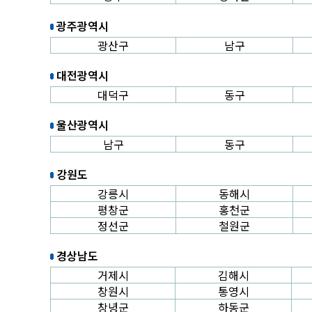
광주광역시
광산구
남구
대전광역시
대덕구
동구
울산광역시
남구
동구
강원도
강릉시
동해시
평창군
홍천군
정선군
철원군
경상남도
거제시
김해시
창원시
통영시
창녕군
하동군