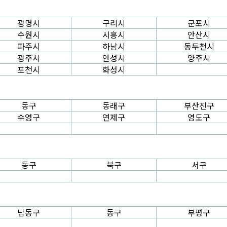
광명시
구리시
군포시
수원시
시흥시
안산시
파주시
하남시
동두천시
광주시
안성시
양주시
포천시
화성시
동구
동래구
부산진구
수영구
연제구
영도구
동구
북구
서구
남동구
동구
부평구