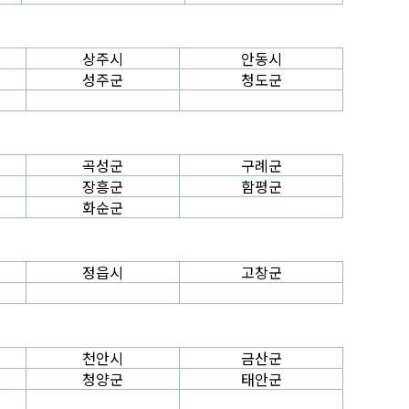
상주시
안동시
성주군
청도군
곡성군
구례군
장흥군
함평군
화순군
정읍시
고창군
천안시
금산군
청양군
태안군