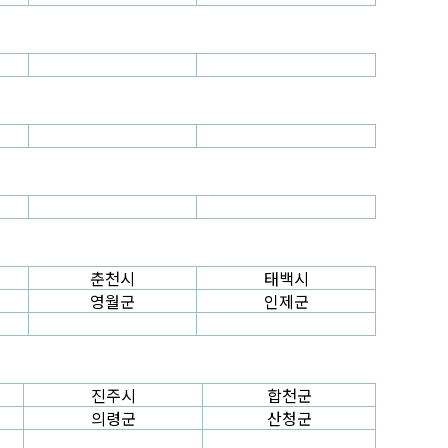
춘천시
태백시
영월군
인제군
진주시
합천군
의령군
산청군