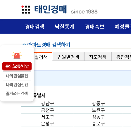
경매검색
낙찰통계
경매속보
예정물
아파트경매 검색하기
법원별검색
지도검색
종합검
지역별검색
문의/오류/제안
나의 관심물건
나의 관심신건
즐겨쓰는 검색
서울특별시
강남구
강동구
금천구
노원구
서초구
성동구
은평구
종로구