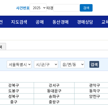
사건번호
타경
검색
건
지도검색
공매
동산경매
경매상담
교
색
강북구
강서구
관악구
도봉구
동대문구
동작구
성북구
송파구
양천구
중구
중랑구